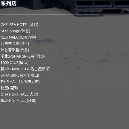
系列店
CHELSEA HOTEL(渋谷)
Star lounge(渋谷)
Club MALCOLM(渋谷)
近未来会館(渋谷)
渋谷音楽堂(渋谷)
下北沢SHANGRI-LA(下北沢)
1000 CLUB(横浜)
新栄SHANGRI-LA(名古屋新栄)
SHANGRI-LA(大阪梅田)
TH-R HALL(大阪関大前)
秘密(福岡)
OITA PORT HALL(大分)
桜坂セントラル(沖縄)