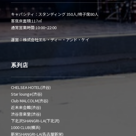
キャパシティ：スタンディング 350人/椅子席80人
客席床面積:117㎡
通常営業時間:10:00~22:00
運営：株式会社エル・ディー・アンド・ケイ
系列店
CHELSEA HOTEL(渋谷)
Star lounge(渋谷)
Club MALCOLM(渋谷)
近未来会館(渋谷)
渋谷音楽堂(渋谷)
下北沢SHANGRI-LA(下北沢)
1000 CLUB(横浜)
新栄SHANGRI-LA(名古屋新栄)