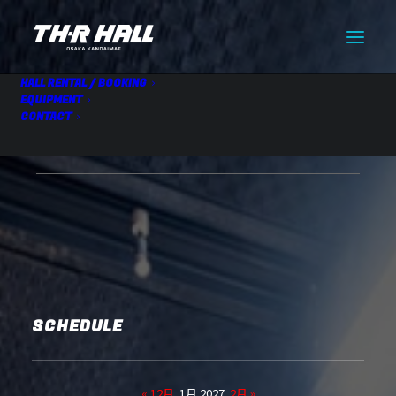
HALL RENTAL / BOOKING
EQUIPMENT
CONTACT
HALL RENTAL(10:30-19:30)
01.23 Sat
SCHEDULE
« 12月
1月 2027
2月 »